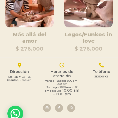
Más allá del
Legos/Funkos in
amor
love
$ 276.000
$ 276.000
Dirección
Horarios de
Teléfono
atención
3103261406
Cra 12B # 137 - 95
Cedritos, Usaquén
Martes - Sábado 9:00 am -
5:00 pm
Domingo 10:00 am - 1:00
10:00 am
pm Festivos
- 1:00 pm