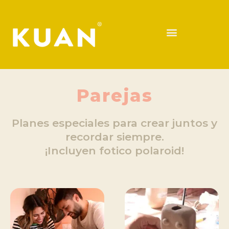
Parejas
Planes especiales para crear juntos y
recordar siempre.
¡Incluyen fotico polaroid!