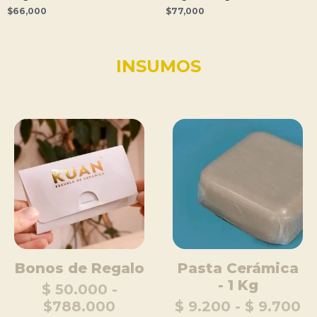
$
66,000
$
77,000
INSUMOS
Bonos de Regalo
Pasta Cerámica
- 1 Kg
$ 50.000 -
$788.000
$ 9.200 - $ 9.700