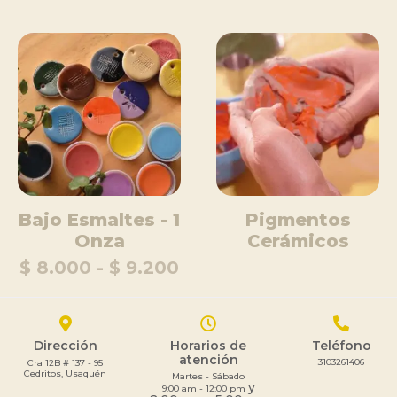
Bajo Esmaltes - 1
Pigmentos
Onza
Cerámicos
$ 8.000 - $ 9.200
Dirección
Horarios de
Teléfono
atención
3103261406
Cra 12B # 137 - 95
Cedritos, Usaquén
Martes - Sábado
y
9:00 am - 12:00 pm