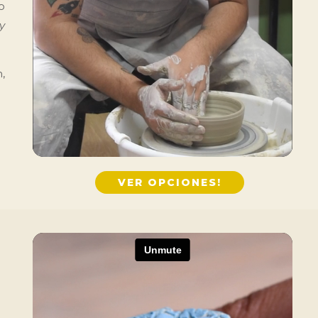
o
y
.
,
VER OPCIONES!