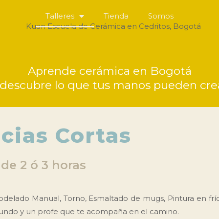
Talleres
Tienda
Somos
Aprende cerámica en Bogotá
 descubre lo que tus manos pueden cre
cias Cortas
de 2 ó 3 horas
modelado Manual, Torno, Esmaltado de mugs, Pintura en frío
 mundo y un profe que te acompaña en el camino.